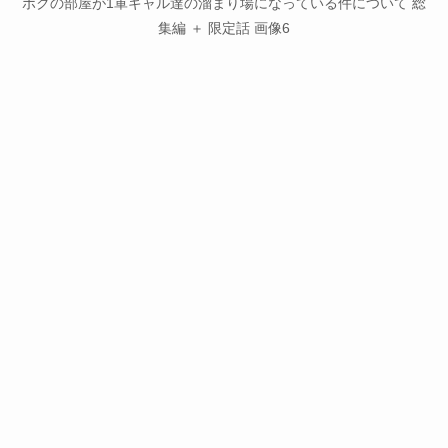
ボクの部屋が1軍ギャル達の溜まり場になっている件について 総
集編 ＋ 限定話 画像6