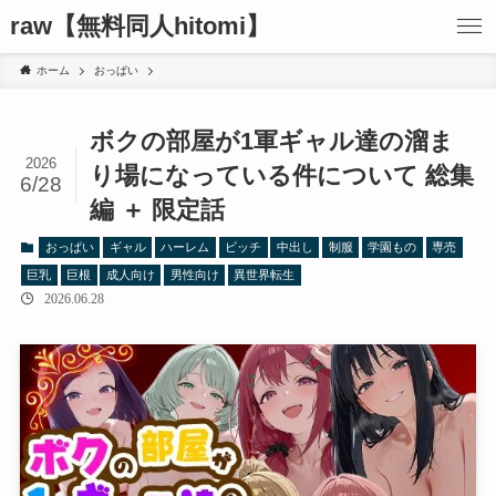
raw【無料同人hitomi】
ホーム
おっぱい
ボクの部屋が1軍ギャル達の溜ま
2026
り場になっている件について 総集
6/28
編 ＋ 限定話
おっぱい
ギャル
ハーレム
ビッチ
中出し
制服
学園もの
専売
巨乳
巨根
成人向け
男性向け
異世界転生
2026.06.28