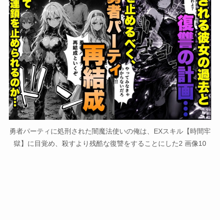
勇者パーティに処刑された闇魔法使いの俺は、EXスキル【時間牢
獄】に目覚め、殺すより残酷な復讐をすることにした2 画像10