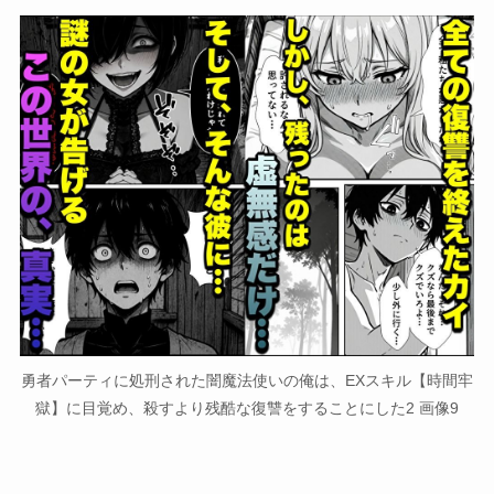
勇者パーティに処刑された闇魔法使いの俺は、EXスキル【時間牢
獄】に目覚め、殺すより残酷な復讐をすることにした2 画像9