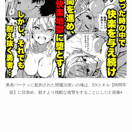
勇者パーティに処刑された闇魔法使いの俺は、EXスキル【時間牢
獄】に目覚め、殺すより残酷な復讐をすることにした2 画像4