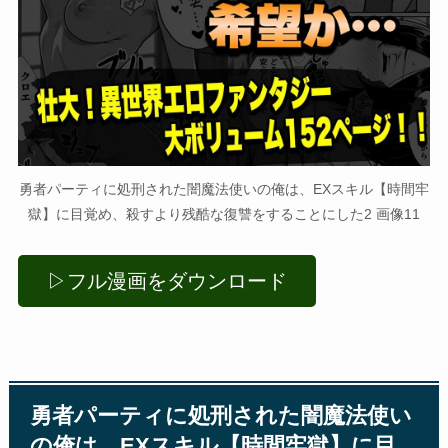
勇者パーティに処刑された闇魔法使いの俺は、EXスキル【時間牢
獄】に目覚め、殺すより残酷な復讐をすることにした2 画像11
▷フル漫画をダウンロード
勇者パーティに処刑された闇魔法使い
の俺は、EXスキル【時間牢獄】に目