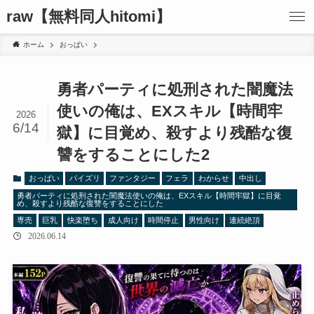
raw【無料同人hitomi】
ホーム
おっぱい
勇者パーティに処刑された闇魔法
使いの俺は、EXスキル【時間牢
2026
6/14
獄】に目覚め、殺すより残酷な復
讐をすることにした2
おっぱい
パイズリ
ファンタジー
フェラ
わからせ
中出し
勇者パーティに処刑された闇魔法使いの俺は、EXスキル【時間牢獄】に目覚
め、殺すより残酷な復讐をすることにした
専売
巨乳
快楽堕ち
成人向け
時間停止
男性向け
連続絶頂
2026.06.14