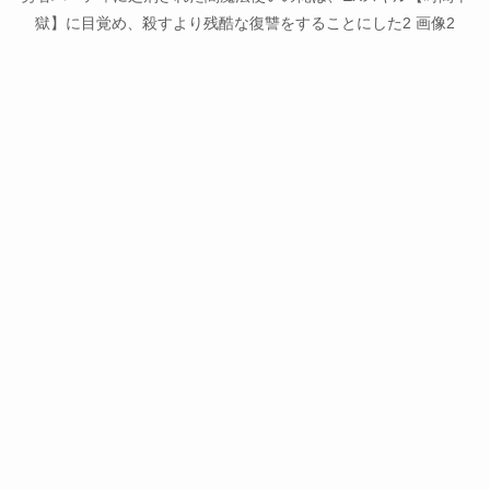
獄】に目覚め、殺すより残酷な復讐をすることにした2 画像2