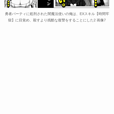
勇者パーティに処刑された闇魔法使いの俺は、EXスキル【時間牢
獄】に目覚め、殺すより残酷な復讐をすることにした2 画像7