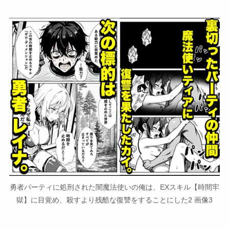
勇者パーティに処刑された闇魔法使いの俺は、EXスキル【時間牢
獄】に目覚め、殺すより残酷な復讐をすることにした2 画像3