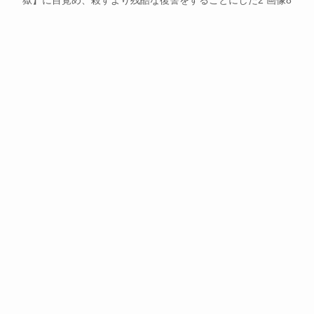
獄】に目覚め、殺すより残酷な復讐をすることにした2 画像8