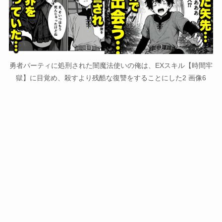
勇者パーティに処刑された闇魔法使いの俺は、EXスキル【時間牢
獄】に目覚め、殺すより残酷な復讐をすることにした2 画像6