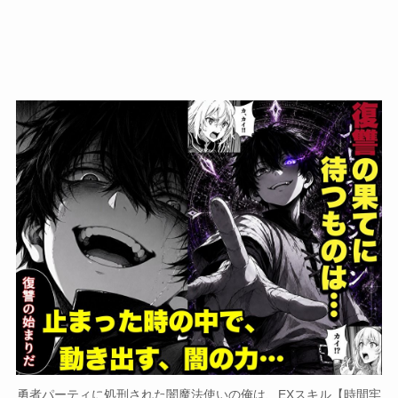
勇者パーティに処刑された闇魔法使いの俺は、EXスキル【時間牢