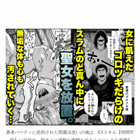
勇者パーティに処刑された闇魔法使いの俺は、EXスキル【時間牢