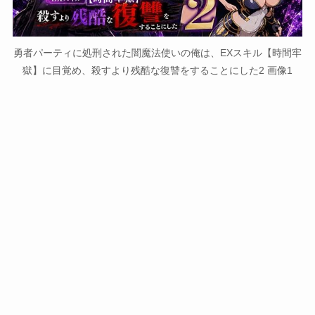
勇者パーティに処刑された闇魔法使いの俺は、EXスキル【時間牢
獄】に目覚め、殺すより残酷な復讐をすることにした2 画像1