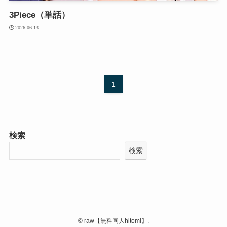
3Piece（単話）
2026.06.13
1
検索
検索
©
raw【無料同人hitomi】.