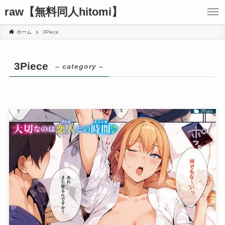
raw【無料同人hitomi】
ホーム
3Piece
3Piece
– category –
3Piece