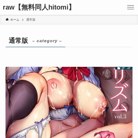
raw【無料同人hitomi】
ホーム
通常版
通常版
– category –
3P・4P