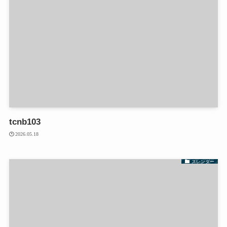
tcnb103
2026.05.18
スレンダー