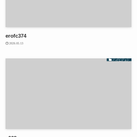
erofc374
2026.05.13
ハイビジョン