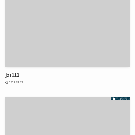
jzt110
2026.05.23
イタズラ