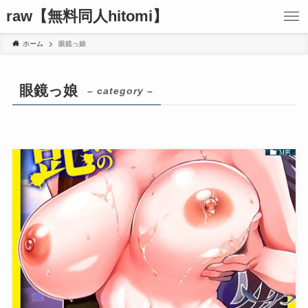
raw【無料同人hitomi】
ホーム
眼鏡っ娘
眼鏡っ娘
– category –
M男