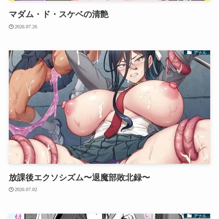
マダム・ド・スケベの清艶
2026.07.26
アナル
放課後エクソシズム〜退魔部敗北録〜
2026.07.02
アナル