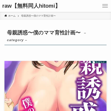
raw【無料同人hitomi】
ホーム
母親誘惑〜僕のママ育性計画〜
母親誘惑〜僕のママ育性計画〜
–
category –
おもちゃ