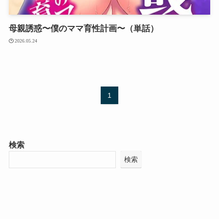
母親誘惑〜僕のママ育性計画〜（単話）
2026.05.24
1
検索
検索