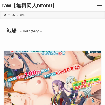
raw【無料同人hitomi】
ホーム
戦場
戦場
– category –
おっぱい