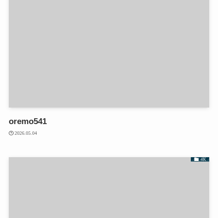
oremo541
2026.05.04
4K