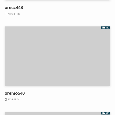
orecz448
2026.05.06
4K
oremo540
2026.05.04
4K