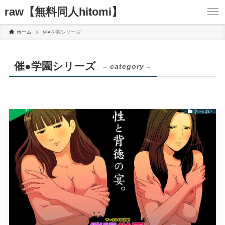
raw【無料同人hitomi】
ホーム
催●学園シリーズ
催●学園シリーズ
– category –
おっぱい