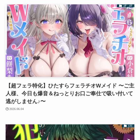
3P・4P
【超フェラ特化】ひたすらフェラチオWメイド 〜ご主
人様、今日も爆音＆ねっとりお口ご奉仕で吸い付いて
逃がしません♪〜
2026.06.04
SM