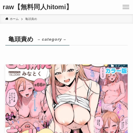
raw【無料同人hitomi】
ホーム
亀頭責め
亀頭責め
– category –
オナニー