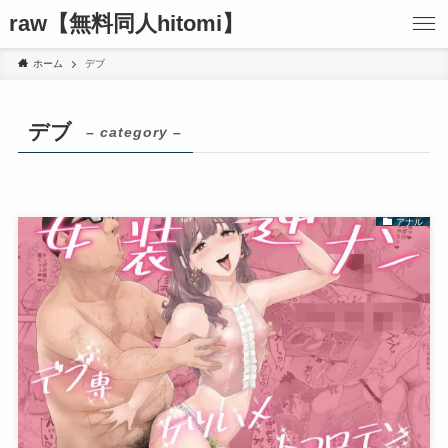
raw【無料同人hitomi】
ホーム
デブ
デブ
– category –
アナル