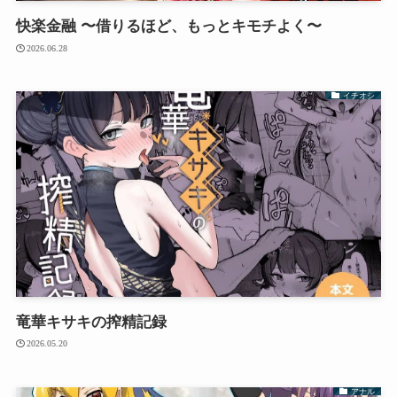
快楽金融 〜借りるほど、もっとキモチよく〜
2026.06.28
イチオシ
竜華キサキの搾精記録
2026.05.20
アナル