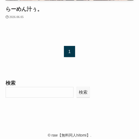
らーめん汁ぅ。
2026.06.05
1
検索
検索
©
raw【無料同人hitomi】.