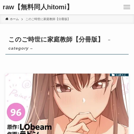
raw【無料同人hitomi】
ホーム
このご時世に家庭教師【分冊版】
このご時世に家庭教師【分冊版】
–
category –
お姉さん